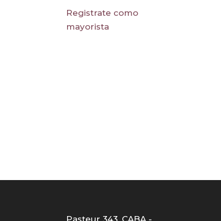
Registrate como
mayorista
Pasteur 343, CABA -