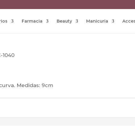
rios
Farmacia
Beauty
Manicuria
Acces
C-1040
a curva. Medidas: 9cm