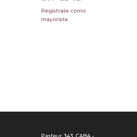
Registrate como
mayorista
Pasteur 343, CABA -