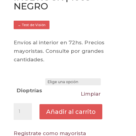
NEGRO
→ Test de Visión
Envíos al interior en 72hs. Precios
mayoristas. Consulte por grandes
cantidades.
Dioptrías
Limpiar
Lente
Añadir al carrito
de
lectura
pregraduado
Registrate como mayorista