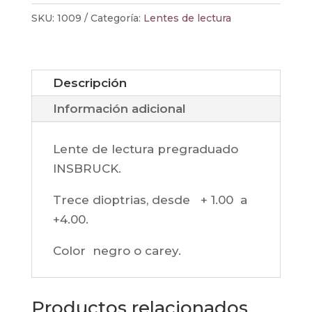
INSBRUCK
SKU:
1009
Categoría:
Lentes de lectura
|
1009
NEGRO
Descripción
cantidad
Información adicional
Lente de lectura pregraduado
INSBRUCK.
Trece dioptrias, desde + 1.00 a
+4.00.
Color negro o carey.
Productos relacionados